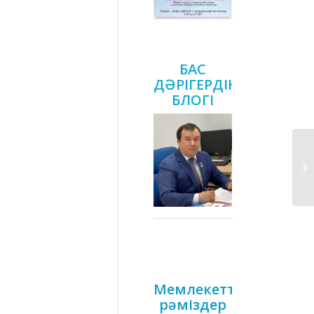
БАС
ДӘРІГЕРДІҢ
БЛОГІ
Мемлекеттік
рәміздер