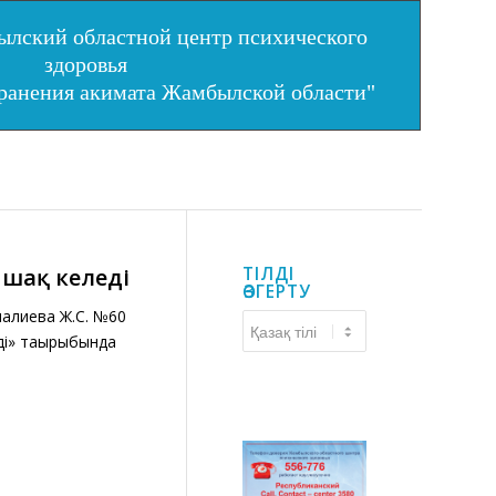
лский областной центр психического
здоровья
хранения акимата Жамбылской области"
қ шақ келеді
ТІЛДІ
ӨЗГЕРТУ
малиева Ж.С. №60
Тілді
еді» тақырыбында
өзгерту