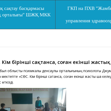
қ сақтау басқармасы
ГКП на ПХВ "Жамбы
ық орталығы" ШЖҚ МКК
управления здравоо
С. Кім бірінші сақтанса, соған екінші жасты
был облыстық психикалық денсаулық орталығының психологы Джу
 мектепте «СӨС. Кім бірінші сақтанса, соған екінші жастық шақ кел
с өткізді.