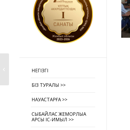
Жамбыл облысы әкімдігінің
НЕГІЗГІ
денсаулық сақтау...
БІЗ ТУРАЛЫ >>
НАУҚАСТАРҒА >>
СЫБАЙЛАС ЖЕМҚОРЛЫҚҚА
ҚАРСЫ ІС-ҚИМЫЛ >>