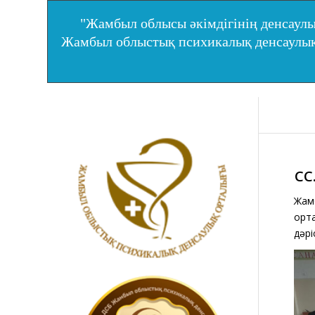
"Жамбыл облысы әкімдігінің денсаулы
Жамбыл облыстық психикалық денсаул
СӨ
Жам
орта
дәрі