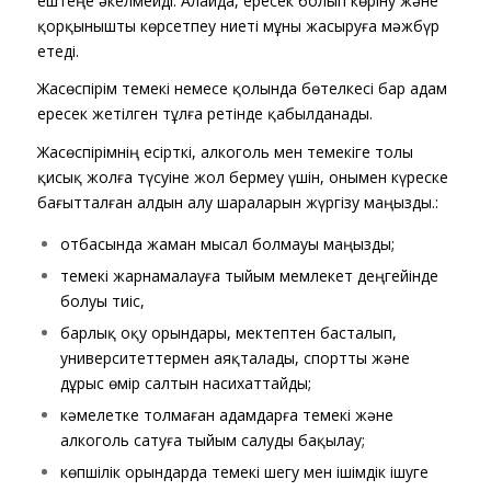
ештеңе әкелмейді. Алайда, ересек болып көріну және
қорқынышты көрсетпеу ниеті мұны жасыруға мәжбүр
етеді.
Жасөспірім темекі немесе қолында бөтелкесі бар адам
ересек жетілген тұлға ретінде қабылданады.
Жасөспірімнің есірткі, алкоголь мен темекіге толы
қисық жолға түсуіне жол бермеу үшін, онымен күреске
бағытталған алдын алу шараларын жүргізу маңызды.:
отбасында жаман мысал болмауы маңызды;
темекі жарнамалауға тыйым мемлекет деңгейінде
болуы тиіс,
барлық оқу орындары, мектептен басталып,
университеттермен аяқталады, спортты және
дұрыс өмір салтын насихаттайды;
кәмелетке толмаған адамдарға темекі және
алкоголь сатуға тыйым салуды бақылау;
көпшілік орындарда темекі шегу мен ішімдік ішуге