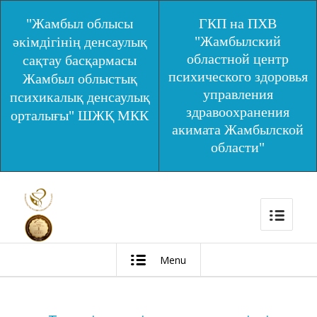
"Жамбыл облысы
ГКП на ПХВ
"Жамбылский
әкімдігінің денсаулық
областной центр
сақтау басқармасы
психического здоровья
Жамбыл облыстық
управления
психикалық денсаулық
здравоохранения
орталығы" ШЖҚ МКК
акимата Жамбылской
области"
Menu