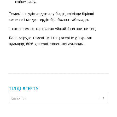
тыйым салу.
Темекі шегудің алдын алу біздің елімізде бірінші
кезектегі міндеттердің бірі болып табылады.
1 сағат темекі тартылған үйжай 4 сигаретке тең.
Бала өсіруде темекі түтінінің әсеріне ұшыраған
адамдар, 60% қатерлі ісікпен жиі ауырады.
ТІЛДІ ӨЗГЕРТУ
Тілді
өзгерту