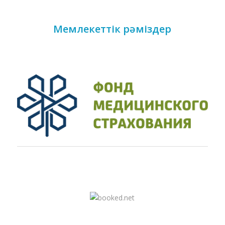
Мемлекеттік рәміздер