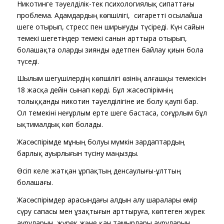
Никотинге тәуелділік-тек психологиялық сипаттағы
проблема. Адамдардың көпшілігі, сигаретті осылайша
шеге отырып, стресс пен ширығуды түсіреді. Күн сайын
темекі шегетіндер темекі санын арттыра отырып,
болашақта оларды зиянды әдетпен байлау қиын бола
түседі.
Шылым шегушілердің көпшілігі өзінің алғашқы темекісін
18 жасқа дейін сынап көрді. Бұл жасөспірімнің
толыққанды никотин тәуелділігіне ие болу қаупі бар.
Ол темекіні неғұрлым ерте шеге бастаса, соғұрлым бұл
ықтималдық көп болады.
Жасөспірімде мұның болуы мүмкін зардаптардың
барлық ауырлығын түсіну маңызды.
Өсіп келе жатқан ұрпақтың денсаулығы-ұлттың
болашағы.
Жасөспірімдер арасындағы алдын алу шаралары өмір
сүру сапасы мен ұзақтығын арттыруға, көптеген жүрек
ауруларын, жүрек және қан тамырлары ауруларын