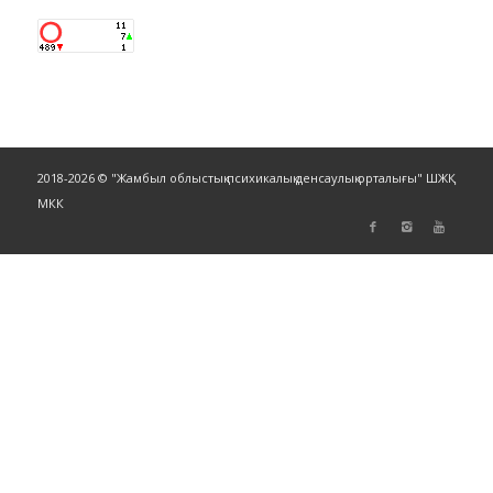
2018-2026 © "Жамбыл облыстық психикалық денсаулық орталығы" ШЖҚ
МКК