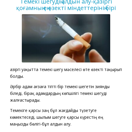
Темекі шегудің алдын алу-қазіргі
қоғамның ең өзекті міндеттерінің бірі
Қазіргі уақытта темекі шегу мәселесі өте өзекті тақырып
болды.
Әрбір адам ағзаға тіпті бір темекі шегетін зиянды
біледі, бірақ адамдардың көпшілігі темекі шегуді
жалғастырады.
Темекіге қарсы заң бұл жағдайды түзетуге
көмектеседі, шылым шегуге қарсы күрестің ең
маңызды бөлігі-бұл алдын алу.