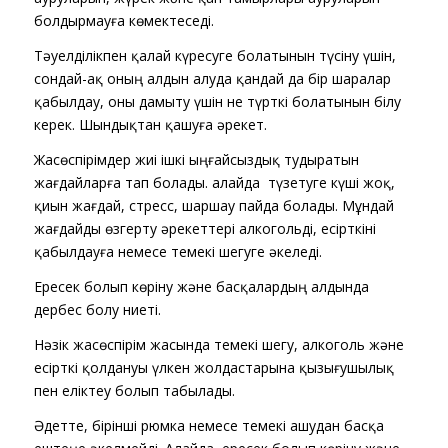
болдырмауға көмектеседі.
Тәуелділікпен қалай күресуге болатынын түсіну үшін,
сондай-ақ оның алдын алуда қандай да бір шаралар
қабылдау, оны дамыту үшін не түрткі болатынын білу
керек. Шындықтан қашуға әрекет.
Жасөспірімдер жиі ішкі ыңғайсыздық тудыратын
жағдайларға тап болады. Қалайда түзетуге күші жоқ,
қиын жағдай, стресс, шаршау пайда болады. Мұндай
жағдайды өзгерту әрекеттері алкогольді, есірткіні
қабылдауға немесе темекі шегуге әкеледі.
Ересек болып көріну және басқалардың алдында
дербес болу ниеті.
Нәзік жасөспірім жасында темекі шегу, алкоголь және
есірткі қолдануы үлкен жолдастарына қызығушылық
пен еліктеу болып табылады.
Әдетте, бірінші рюмка немесе темекі ашудан басқа