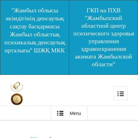
"Жамбыл облысы
ГКП на ПХВ
"Жамбылский
әкімдігінің денсаулық
областной центр
сақтау басқармасы
психического здоровья
Жамбыл облыстық
управления
психикалық денсаулық
здравоохранения
орталығы" ШЖҚ МКК
акимата Жамбылской
области"
Menu