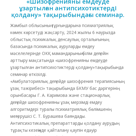
«Шизофренияны емдеуде
ұзартылған антипсихотиктерді
қолдану» тақырыбындағы семинар.
Жамбыл облысының тұрғындарына психиатриялық
көмек көрсетуді жақсарту, 2024 жылғы 6 наурызда
облыстық психикалық денсаулық орталығының
базасында психикалық ауруларды емдеу
мәселелерінде ОКҚ мамандарының білім деңгейін
арттыру мақсатында «шизофренияны емдеуде
ұзартылған антипсихотиктерді қолдану»тақырыбында
семинар өткізілді.
«Амбулаториялық деңгейде шизофрения терапиясының
ұзақ тәжірибесі» тақырыбында БКМУ бас дәрігерінің
орынбасары Г. А. Каримова және стационарлық
деңгейде шизофренияны ұзақ мерзімді емдеу
алгоритмдері туралы психиатриялық бөлімшенің
меңгерушісі С. Т. Бурашева баяндады.
Антипсихотикалық препараттарды қолдану аурудың
тұрақты кезеңінде қайталану қаупін едәуір