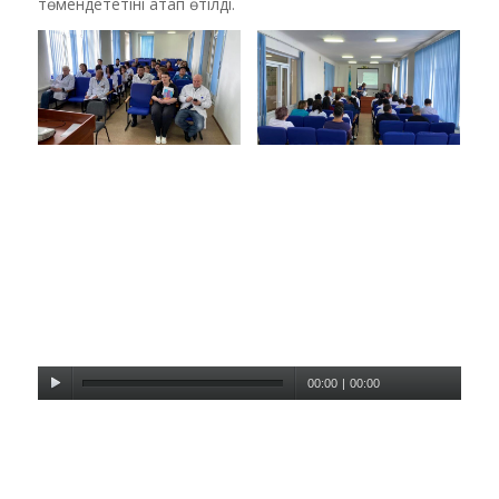
төмендететіні атап өтілді.
00:00
|
00:00