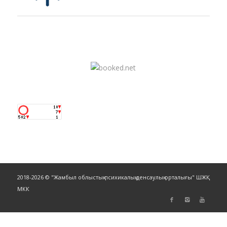
2018-2026 © "Жамбыл облыстық психикалық денсаулық орталығы" ШЖҚ
МКК