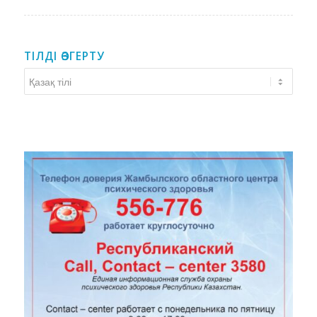
ТІЛДІ ӨЗГЕРТУ
Тілді
өзгерту