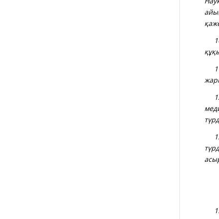
Нау
айы
қаж
10
құқ
11.
жар
12.
мед
түрд
13
түр
асы
1