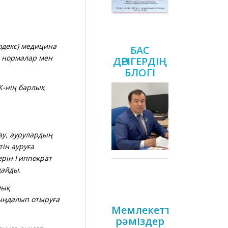
одекс) медицина
БАС
қ нормалар мен
ДӘРІГЕРДІҢ
БЛОГІ
-нің барлық
ау, аурулардың
ін ауруға
ерін Гиппократ
дайды.
лық
шыңдалып отыруға
Мемлекеттік
рәміздер