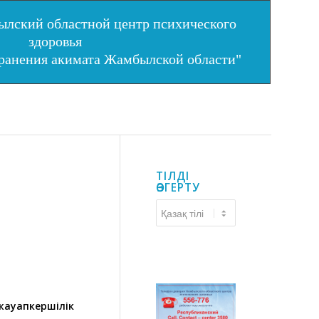
лский областной центр психического
здоровья
хранения акимата Жамбылской области"
ТІЛДІ
ӨЗГЕРТУ
Тілді
өзгерту
 жауапкершілік