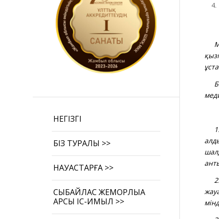
І
Мед
қыз
ұст
Бұл
мед
II
НЕГІЗГІ
1. 
алд
БІЗ ТУРАЛЫ >>
шал
ант
НАУҚАСТАРҒА >>
2. 
жау
СЫБАЙЛАС ЖЕМҚОРЛЫҚҚА
ҚАРСЫ ІС-ҚИМЫЛ >>
мінд