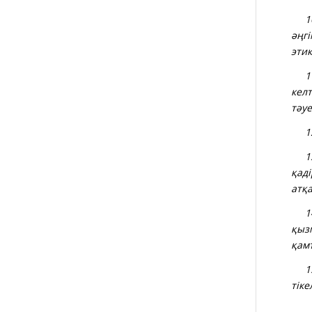
10.
әңгі
этик
11.
кел
тәу
12.
13.
қаді
атқа
14.
қыз
қам
15.
тіке