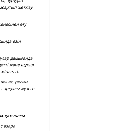
на, аурудан
мсартып жеткізу
еңесінен өту
ында өзін
ғулар дамығанда
детті және шұғыл
 міндетті.
шек ат, ресми
сы арқылы жүзеге
ым-қатынасы
с өзара