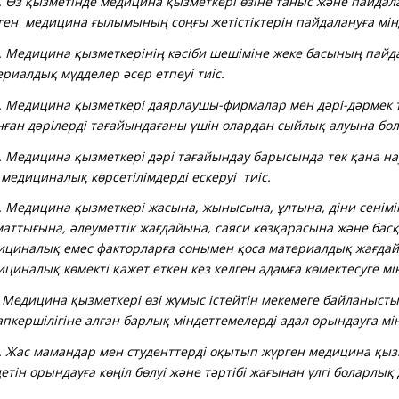
Өз қызметінде медицина қызметкері өзіне таныс және пайдала
лген медицина ғылымының соңғы жетістіктерін пайдалануға мін
Медицина қызметкерінің кәсіби шешіміне жеке басының пайд
риалдық мүдделер әсер етпеуі тиіс.
Медицина қызметкері даярлаушы-фирмалар мен дәрі-дәрмек 
нған дәрілерді тағайындағаны үшін олардан сыйлық алуына бо
Медицина қызметкері дәрі тағайындау барысында тек қана на
медициналық көрсетілімдерді ескеруі тиіс.
Медицина қызметкері жасына, жынысына, ұлтына, діни сенімі
маттығына, әлеуметтік жағдайына, саяси көзқарасына және басқ
ициналық емес факторларға сонымен қоса материалдық жағда
циналық көмекті қажет еткен кез келген адамға көмектесуге мін
Медицина қызметкері өзі жұмыс істейтін мекемеге байланысты
пкершілігіне алған барлық міндеттемелерді адал орындауға мін
Жас мамандар мен студенттерді оқытып жүрген медицина қызм
етін орындауға көңіл бөлуі және тәртібі жағынан үлгі боларлық
.