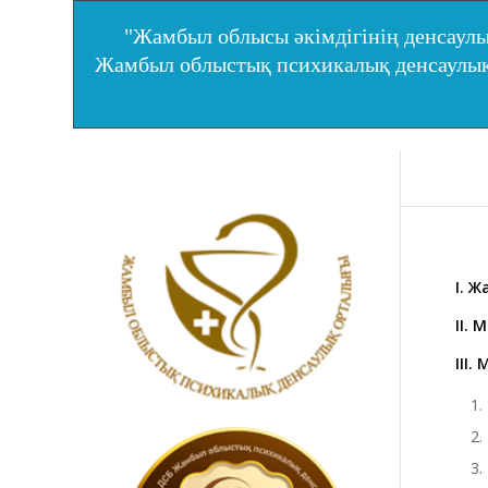
"Жамбыл облысы әкімдігінің денсаулы
Жамбыл облыстық психикалық денсаул
І. 
ІІ.
Ме
ІІІ