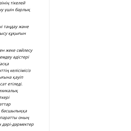
інің тікелей
ну үшін барлық
і таңдау және
тысу құқығын
ен жеке сөйлесу
емдеу әдістері
асқа
тің келісімісіз
ығына қауіп
ат етіледі.
ихикалық
ткері
аттар
н басшылыққа
қпаратты оның
 дәрі-д
ә
рмектер