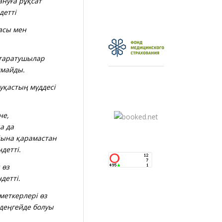
нуға рұқсат
детті
асы мен
таратушылар
лмайды.
уқастың мүддесі
не,
а да
йына қарамастан
детті.
 өз
детті.
еткерлері өз
 деңгейде болуы