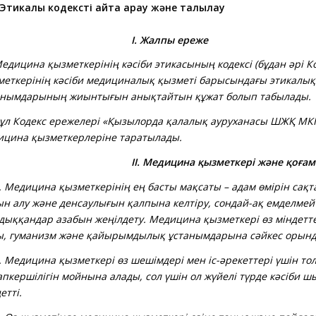
Этикалық кодексті қайта қарау және талқылау
. Жалпы ереже
ицина қызметкерінің кәсіби этикасының кодексі (бұдан әрі К
меткерінің кәсіби медициналық қызметі барысындағы этикалы
анымдарының жиынтығын анықтайтын құжат болып табылады.
 Кодекс ережелері «Қызылорда қалалық ауруханасы ШЖҚ МКК
ицина қызметкерлеріне таратылады.
. Медицина қызметкері және қоғам
Медицина қызметкерінің ең басты мақсаты – адам өмірін сақт
ын алу және денсаулығын қалпына келтіру, сондай-ақ емделмейт
дыққандар азабын жеңілдету. Медицина қызметкері өз міндетт
ы, гуманизм және қайырымдылық ұстанымдарына сәйкес орын
Медицина қызметкері өз шешімдері мен іс-әрекеттері үшін то
апкершілігін мойнына алады, сол үшін ол жүйелі түрде кәсіби 
етті.