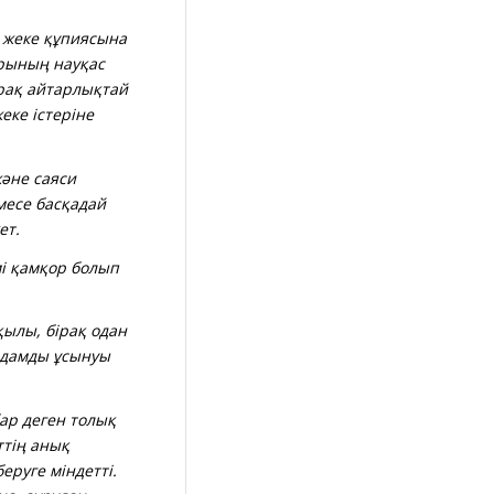
 жеке құпиясына
арының науқас
ірақ айтарлықтай
еке істеріне
және саяси
месе басқадай
ет.
мі қамқор болып
қылы, бірақ одан
адамды ұсынуы
ар деген толық
ттің анық
еруге міндетті.