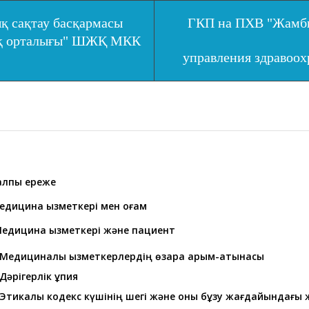
қ сақтау басқармасы
ГКП на ПХВ "Жамбы
ық орталығы" ШЖҚ МКК
управления здравоо
Жалпы ереже
дицина қызметкері мен қоғам
. Медицина қызметкері және пациент
Медициналық қызметкерлердің өзара қарым-қатынасы
Дәрігерлік құпия
Этикалық кодекс күшінің шегі және оны бұзу жағдайындағы