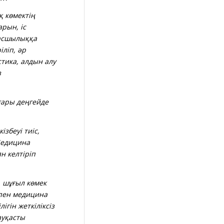
 көмектің
рын, іс
басшылыққа
іліп, әр
тика, алдын алу
з
ғары деңгейде
збеуі тиіс,
 Медицина
н келтіріп
 шұғыл көмек
тпен медицина
ігін жеткіліксіз
ауқасты