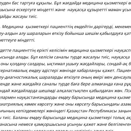
уден бас тартуға құқылы. Бұл жағдайда медицина қызметкері өз
шысын
а
ескертуге міндетті және науқасқа құзыретті маман ұсы
дайды жасауы тиіс.
.
Медицина қызметкері пациенттің емдейтін дәрігерді, мекемен
еу-алдын алу шараларын өткізу бойынша шешім қабылдауға қа
еттеуге міндетті.
тте пациенттің ерікті келісімін медицина қызметкері науқасп
сында алады. Бұл келісім саналы түрде жасалуы тиіс, науқасқа 
 оны қолдану салдары, ықтимал ушығу жағдайлары, сондай-ақ б
ернативалық емдеу әдістері жөнінде хабарлануы қажет. Пациент
еу-диагностикалық шараларды өткізуге оның өмірі мен денсаул
енде және жағдайға саналы түрде баға бере алмағанда ғана рұқс
ндай жағдайларда шешімді алқаластықпен қабылдаған жөн. Пс
улармен науқастанғандарды емдеу барысында медицина қызме
хиатриялық көмек көрсету және оны көрсету барысындағы азам
ығының кепілдемелері жөніндегі Қазақстан Республикасы заңы
ы тиіс. Баланы емдеу барысында медицина қызметкері толық а
-анасына немесе қамқоршысына ұсынуы қажет және белгіленген
емдеу әдістерін қолдануға олардың келісімін алуға тиіс.