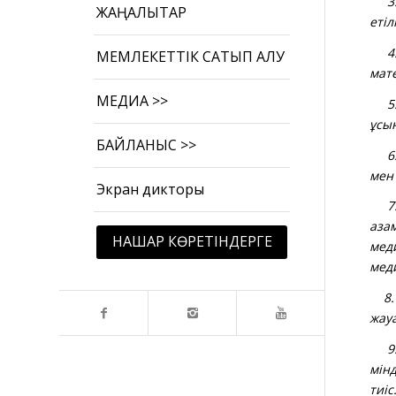
3. 
ЖАҢАЛЫҚТАР
еті
4. 
МЕМЛЕКЕТТІК САТЫП АЛУ
мате
МЕДИА >>
5. 
ұсы
БАЙЛАНЫС >>
6. 
мен 
Экран дикторы
7. 
аза
НАШАР КӨРЕТІНДЕРГЕ
мед
меди
8. 
жауа
9. 
мінд
тиіс