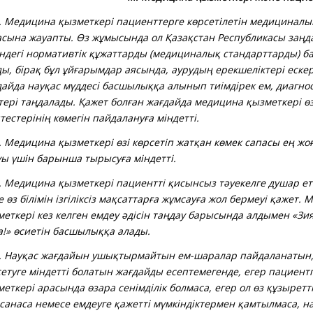
Медицина қызметкері пациенттерге көрсетілетін медициналық
асына жауапты. Өз жұмысында ол Қазақстан Республикасы заңда
індегі нормативтік құжаттарды (медициналық стандарттарды) 
ды, бірақ бұл ұйғарымдар аясында, аурудың ерекшелі
к
тері ескер
дайда науқас мүддесі басшылыққа алынып тиімдірек ем, диагнос
стері таңдалады. Қажет болған жағдайда медицина қызметкері ө
тестерінің
көмегін пайдалануға міндетті.
.
Медицина қызметкері өзі көрсетіп жатқан көмек сапасы ең жо
уы үшін барынша тырысуға міндетті.
.
Медицина қызметкері пациентті қисынсыз тәуекелге душар еткі
 өз білімін ізгіліксіз мақсаттарға жұмсауға жол бермеуі қажет.
еткері кез келген емдеу әдісін таңдау барысында алдымен «Зия
а!» өсиетін басшылыққа алады.
.
Науқас жағдайын ушықтырмайтын ем-шаралар пайдаланатын,
сетуге міндетті болатын жағдайды есептемегенде, егер пациен
еткері арасында өзара сенімділік болмаса, егер ол өз құзыреттіл
 санаса немесе емдеуге қажетті мүмкіндіктермен қамтылмаса, н