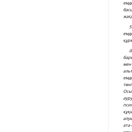
емде
бас
жағ
5
емд
құрм
Әде
бары
мен
альт
емд
төнг
Осы
аур
пси
құқ
алу
ата
мен 