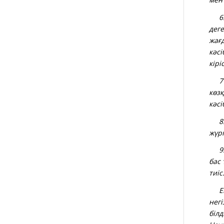
6
дег
жағ
кәс
кірі
7
көз
кәсі
8
жүрг
9
бас
тиіс
Еге
нег
біл