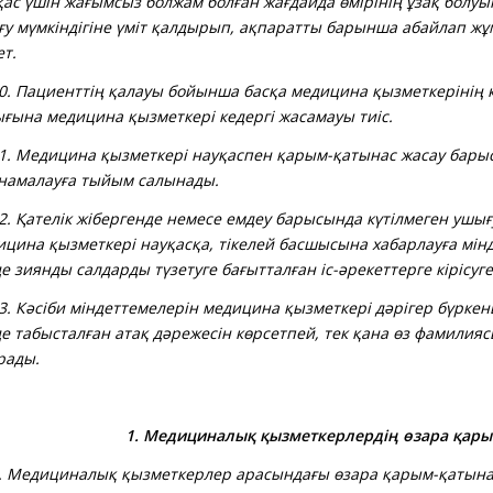
қас үшін жағымсыз болжам болған жағдайда өмірінің ұзақ болуы
ғу мүмкіндігіне үміт қалдырып, ақпаратты барынша абайлап жұ
ет.
.
Пациенттің қалауы бойынша басқа медицина қызметкерінің к
ығына медицина қызметкері кедергі жасамауы тиіс.
 Медицина қызметкері науқаспен қарым-қатынас жасау барыс
намалауға тыйым салынады.
 Қателік жібергенде немесе емдеу барысында күтілмеген ушы
ицина қызметкері науқасқа, тікелей басшысына хабарлауға мін
е зиянды салдарды түзетуге бағытталған іс-әрекеттерге кірісуге
.
Кәсіби міндеттемелерін медицина қызметкері дәрігер бүркен
де табысталған атақ дәрежесін көрсетпей, тек қана өз фамилия
рады.
1. Медициналық қызметкерлердің өзара қар
.
Медициналық қызметкерлер арасындағы өзара қарым-қатына