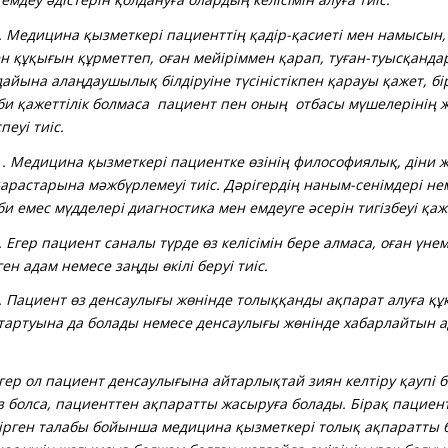
.
Медицина қызметкері пациенттің қадір-қасиеті мен намысын,
ен құқығын құрметтеп, оған мейіріммен қарап, туған-туысқанд
дайына алаңдаушылық білдіруіне түсіністікпен қарауы қажет, б
іби қажеттілік болмаса пациент пен оның отбасы мүшелерінің ж
спеуі тиіс.
. Медицина қызметкері пациентке өзінің философиялық, діни 
қарастарына мәжбүрлемеуі тиіс. Дәрігердің наным-сенімдері не
би емес мүдделері диагностика мен емдеуге әсерін тигізбеуі қаж
.
Егер пациент саналы түрде өз келісімін бере алмаса, оған үне
ен адам немесе заңды өкілі беруі тиіс.
.
Пациент өз денсаулығы жөнінде толыққанды ақпарат алуға құ
 тартуына да болады немесе денсаулығы жөнінде хабарлайтын 
.
р ол пациент денсаулығына айтарлықтай зиян келтіру қаупі б
із болса, пациенттен ақпаратты жасыруға болады. Бірақ пациен
дірген талабы бойынша медицина қызметкері толық ақпаратты б