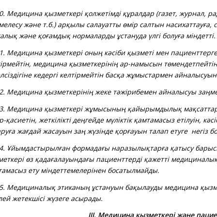
 Медицина қызметкері қолжетімді құралдар (газет, журнал, ра
мелесу және т.б.) арқылы салауатты өмір салтын насихаттауға, 
алық және қоғамдық нормаларды ұстануда үлгі болуға міндетті.
 Медицина қызметкері оның кәсіби қызметі мен пациенттерге
тірмейтін, медицина қызметкерінің ар-намысын төмендетпейтін,
елсіздігіне кедергі келтірмейтін басқа жұмыстармен айналысуын
 Медицина қызметкерінің жеке тәжірибемен айналысуы заңмен
 Медицина қызметкері жұмысының қайырымдылық мақсаттар
р-қасиетін, жеткілікті деңгейде мүліктік қамтамасыз етілуін, кәс
руға жағдай жасауын заң жүзінде қорғауын талап етуге негіз б
 Ұйымдастырылған формадағы наразылықтарға қатысу барыс
меткері өз қадағалауындағы пациенттерді қажетті медициналы
тамасыз ету міндеттемелерінен босатылмайды.
 Медициналық этиканың ұстануын бақылауды медицина қызм
лей жетекшісі жүзеге асырады.
III. Медицина қызметкері және паци