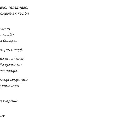
дио, теледидар,
сондай-ақ кәсіби
 зиян
 кәсіби
а болады.
 реттеледі.
ы оның жеке
іби қызметін
ола алады.
ында медицина
қ көмекпен
еткерінің
ент