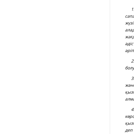
1. 
сап
жүз
ала
жағ
әді
әріп
2
бол
3
және
қызм
алм
4
көр
қызм
деп