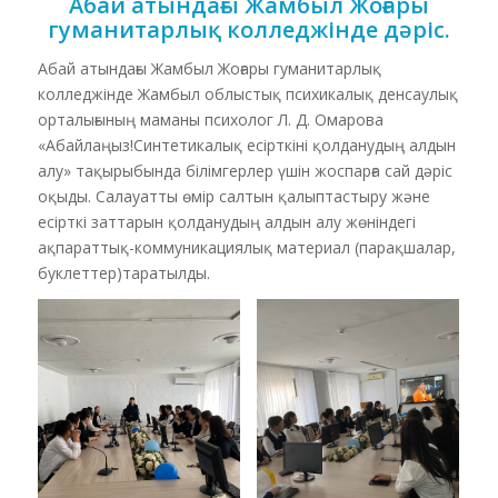
Абай атындағы Жамбыл Жоғары
гуманитарлық колледжінде дәріс.
Абай атындағы Жамбыл Жоғары гуманитарлық
колледжінде Жамбыл облыстық психикалық денсаулық
орталығының маманы психолог Л. Д. Омарова
«Абайлаңыз!Синтетикалық есірткіні қолданудың алдын
алу» тақырыбында білімгерлер үшін жоспарға сай дәріс
оқыды. Салауатты өмір салтын қалыптастыру және
есірткі заттарын қолданудың алдын алу жөніндегі
ақпараттық-коммуникациялық материал (парақшалар,
буклеттер)таратылды.