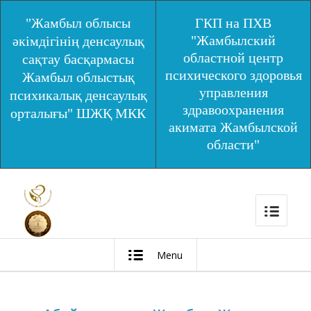
"Жамбыл облысы
ГКП на ПХВ
"Жамбылский
әкімдігінің денсаулық
областной центр
сақтау басқармасы
психического здоровья
Жамбыл облыстық
управления
психикалық денсаулық
здравоохранения
орталығы" ШЖҚ МКК
акимата Жамбылской
области"
Menu