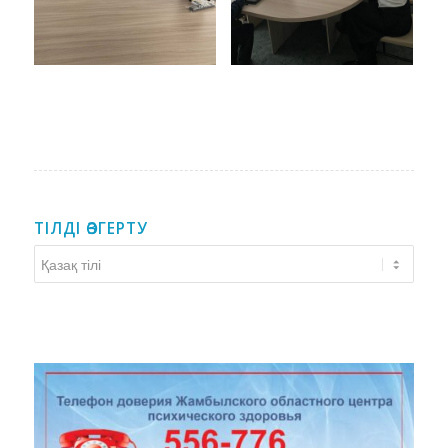
ТІЛДІ ӨЗГЕРТУ
Тілді
өзгерту