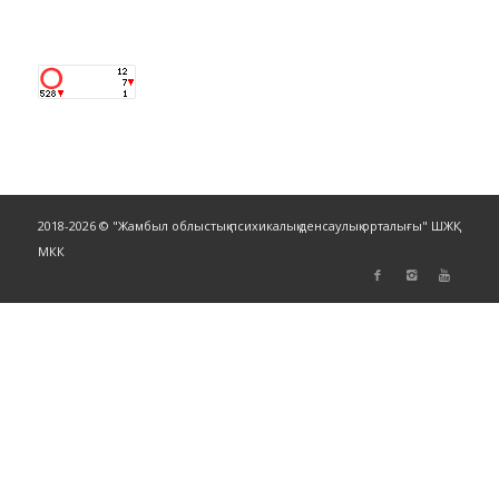
2018-2026 © "Жамбыл облыстық психикалық денсаулық орталығы" ШЖҚ
МКК