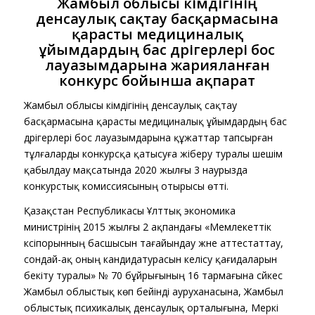
Жамбыл облысы әкімдігінің
денсаулық сақтау басқармасына
қарасты медициналық
ұйымдардың бас дәрігерлері бос
лауазымдарына жарияланған
конкурс бойынша ақпарат
Жамбыл облысы әкімдігінің денсаулық сақтау
басқармасына қарасты медициналық ұйымдардың бас
дәрігерлері бос лауазымдарына құжаттар тапсырған
тұлғаларды конкурсқа қатысуға жіберу туралы шешім
қабылдау мақсатында 2020 жылғы 3 наурызда
конкурстық комиссиясының отырысы өтті.
Қазақстан Республикасы Ұлттық экономика
министрінің 2015 жылғы 2 ақпандағы «Мемлекеттік
кәсіпорынның басшысын тағайындау және аттестаттау,
сондай-ақ оның кандидатурасын келісу қағидаларын
бекіту туралы» № 70 бұйрығының 16 тармағына сәйкес
Жамбыл облыстық көп бейінді ауруханасына, Жамбыл
облыстық психикалық денсаулық орталығына, Меркі