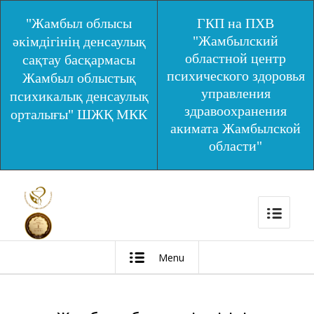
"Жамбыл облысы
ГКП на ПХВ
"Жамбылский
әкімдігінің денсаулық
областной центр
сақтау басқармасы
психического здоровья
Жамбыл облыстық
управления
психикалық денсаулық
здравоохранения
орталығы" ШЖҚ МКК
акимата Жамбылской
области"
Menu