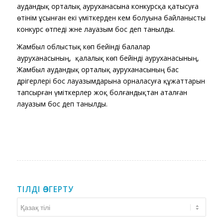
аудандық орталық ауруханасына конкурсқа қатысуға
өтінім ұсынған екі үміткерден кем болуына байланысты
конкурс өтпеді және лауазым бос деп танылды.
Жамбыл облыстық көп бейінді балалар
ауруханасының, қалалық көп бейінді ауруханасының,
Жамбыл аудандық орталық ауруханасының бас
дәрігерлері бос лауазымдарына орналасуға құжаттарын
тапсырған үміткерлер жоқ болғандықтан аталған
лауазым бос деп танылды.
ТІЛДІ ӨЗГЕРТУ
Тілді
өзгерту