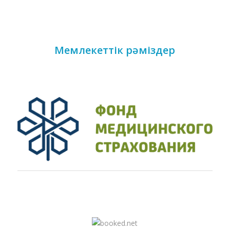
Мемлекеттік рәміздер