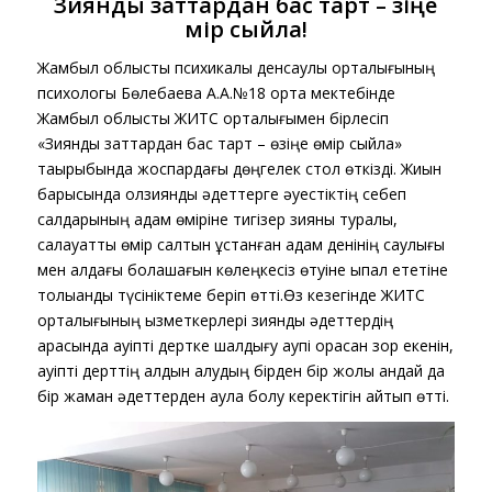
Зиянды заттардан бас тарт – өзіңе
өмір сыйла!
Жамбыл облыстық психикалық денсаулық орталығының
психологы Бөлебаева А.А.№18 орта мектебінде
Жамбыл облыстық ЖИТС орталығымен бірлесіп
«Зиянды заттардан бас тарт – өзіңе өмір сыйла»
тақырыбында жоспардағы дөңгелек стол өткізді. Жиын
барысында олзиянды әдеттерге әуестіктің себеп
салдарының адам өміріне тигізер зияны туралы,
салауатты өмір салтын ұстанған адам денінің саулығы
мен алдағы болашағын көлеңкесіз өтуіне ықпал ететіне
толыққанды түсініктеме беріп өтті.Өз кезегінде ЖИТС
орталығының қызметкерлері зиянды әдеттердің
арқасында қауіпті дертке шалдығу қаупі орасан зор екенін,
қауіпті дерттің алдын алудың бірден бір жолы қандай да
бір жаман әдеттерден аулақ болу керектігін айтып өтті.