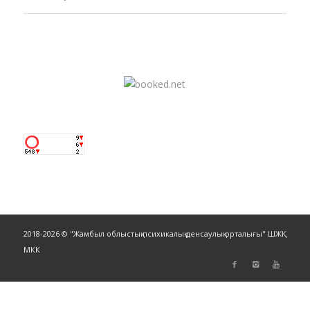
2018-2026 © "Жамбыл облыстық психикалық денсаулық орталығы" ШЖҚ
МКК