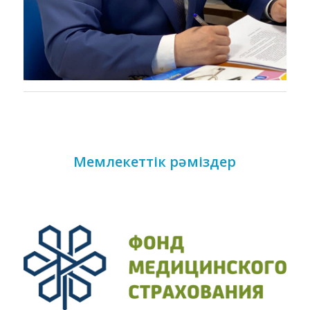
Мемлекеттік рәміздер