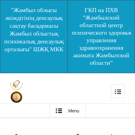
"Жамбыл облысы
ГКП на ПХВ
"Жамбылский
әкімдігінің денсаулық
областной центр
сақтау басқармасы
психического здоровья
Жамбыл облыстық
управления
психикалық денсаулық
здравоохранения
орталығы" ШЖҚ МКК
акимата Жамбылской
области"
Menu