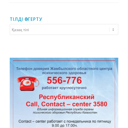
ТІЛДІ ӨЗГЕРТУ
Тілді
өзгерту