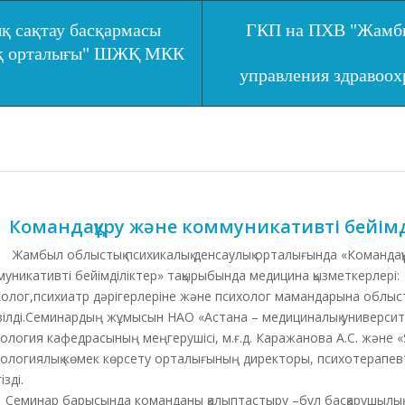
қ сақтау басқармасы
ГКП на ПХВ "Жамбы
ық орталығы" ШЖҚ МКК
управления здравоо
Командақұру және коммуникативті бейімд
был облыстық психикалық денсаулық орталығында «Командақ
уникативті бейімділіктер» тақырыбында медицина қызметкерлері:
колог,психиатр дәрігерлеріне және психолог мамандарына облыс
зілді.Семинардың жұмысын НАО «Астана – медициналық университе
ология кафедрасының меңгерушісі, м.ғ.д. Каражанова А.С. және 
хологиялық көмек көрсету орталығының директоры, психотерапев
ізді.
инар барысында команданы қалыптастыру –бұл басқарушылық құ