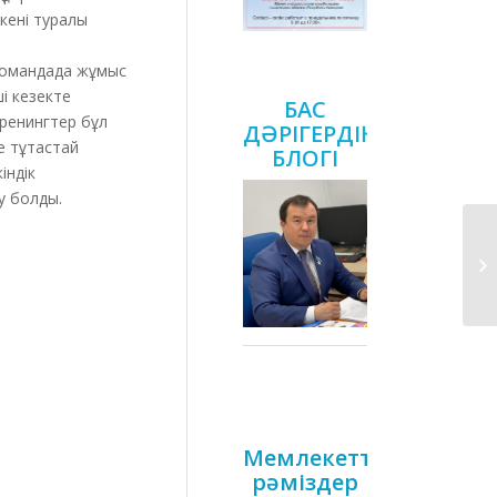
кені туралы
командада жұмыс
ші кезекте
БАС
тренингтер бұл
ДӘРІГЕРДІҢ
е тұтастай
БЛОГІ
індік
у болды.
Мемлекеттік
рәміздер