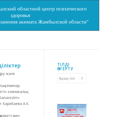
лский областной центр психического
здоровья
хранения акимата Жамбылской области"
іліктер
ТІЛДІ
ӨЗГЕРТУ
ұру және
Тілді
өзгерту
тық семинар
ті» клиникалық
«Sanasezim»
т Карибаева А.К.
зіреті мен