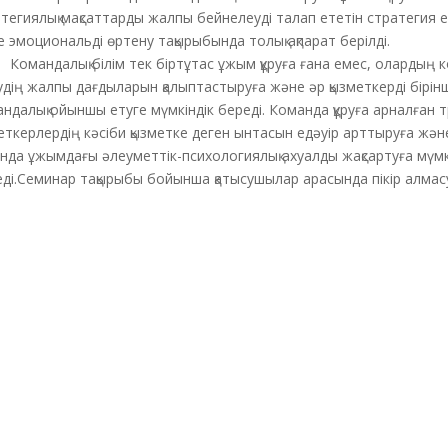
тегиялық мақсаттарды жалпы бейнелеуді талап ететін стратегия е
 эмоциональді өртену тақырыбында толық ақпарат берілді.
андалық білім тек біртұтас ұжым құруға ғана емес, олардың 
удің жалпы дағдыларын қалыптастыруға және әр қызметкерді бірін
ндалық ойыншы етуге мүмкіндік береді. Команда құруға арналған 
еткерлердің кәсіби қызметке деген ынтасын едәуір арттыруға жән
нда ұжымдағы әлеуметтік-психологиялық ахуалды жақсартуға мүмк
ді.Семинар тақырыбы бойынша қатысушылар арасында пікір алмас