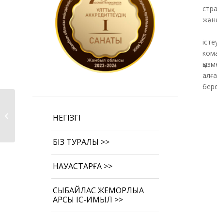
стра
және
Ком
істе
кома
қызм
алға
бере
Жамбыл облыстық
психикалық денсаулық
НЕГІЗГІ
орталығына...
БІЗ ТУРАЛЫ >>
НАУҚАСТАРҒА >>
СЫБАЙЛАС ЖЕМҚОРЛЫҚҚА
ҚАРСЫ ІС-ҚИМЫЛ >>