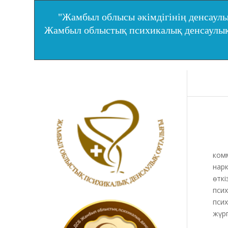
"Жамбыл облысы әкімдігінің денсаулы
Жамбыл облыстық психикалық денсаул
Жам
комм
нар
өткі
псих
пси
жүрг
Сем