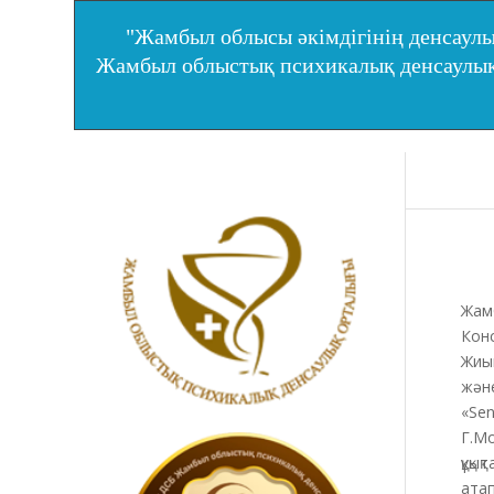
"Жамбыл облысы әкімдігінің денсаулы
Жамбыл облыстық психикалық денсаул
Жам
Конс
Жиы
жән
«Sen
Г.Мо
құқы
атап