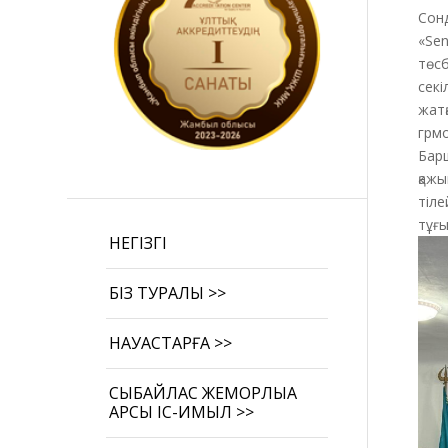
Сонд
«Sen
төсб
секі
жатқ
грмо
Барш
қажы
тіле
тұғы
НЕГІЗГІ
БІЗ ТУРАЛЫ >>
НАУҚАСТАРҒА >>
СЫБАЙЛАС ЖЕМҚОРЛЫҚҚА
ҚАРСЫ ІС-ҚИМЫЛ >>