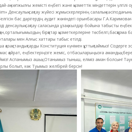
ай-ақ көпжылғы жемісті еңбегі және қызметтік міндеттерін үлгілі 
im» Денсаулық сақтау жүйесі жұмыскерлерінің салалық кәсіподағы
елгісін бас дәрігердің аудит жөніндегі орынбасары Г.А.Каримовағ
лді денсаулық сақтау саласында ұзақ жылдар бойына табысты еңбек
ан,орталығымыздың бірқатар қызметкерлеріне төсбелгі,басқарма
талары мен Алғыс хаттары табыс етілді.
а қазақстандықтарды Конституция күнімен құттықтаймыз! Сіздерге з
мас қайрат, еңбектеріңізге жеміс, отбасыларыңызға амандық, берек
йміз! Аспанымыз ашық, Отанымыз тыныш, еліміз аман болсын! Тәуел
рлы болып, көк Туымыз желбірей берсін!