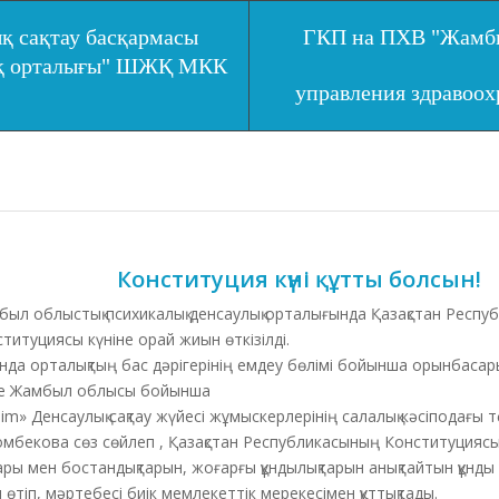
қ сақтау басқармасы
ГКП на ПХВ "Жамбы
ық орталығы" ШЖҚ МКК
управления здравоо
Конституция күні құтты болсын!
был облыстық психикалық денсаулық орталығында Қазақстан Респ
титуциясы күніне орай жиын өткізілді.
нда орталықтың бас дәрігерінің емдеу бөлімі бойынша орынбаса
е Жамбыл облысы бойынша
im» Денсаулық сақтау жүйесі жұмыскерлерінің салалық кәсіподағы
мбекова сөз сөйлеп , Қазақстан Республикасының Конституциясы 
қтары мен бостандықтарын, жоғарғы құндылықтарын анықтайтын құнды 
 өтіп, мәртебесі биік мемлекеттік мерекесімен құттықтады.