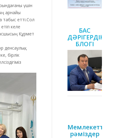
орындағаны үшін
ның арнайы
а табыс етті.Сол
 етіп келе
БАС
 басшысың Құрмет
ДӘРІГЕРДІҢ
БЛОГІ
ор денсаулық,
е, бірлік
сіздігіміз
Мемлекеттік
рәміздер