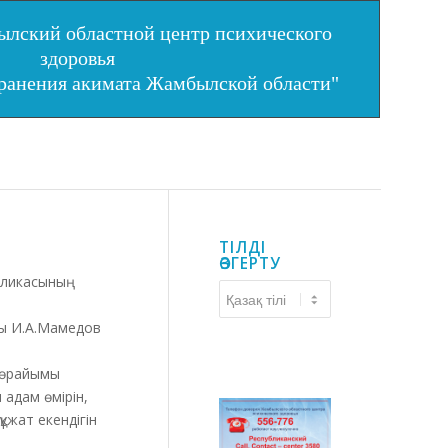
лский областной центр психического
здоровья
хранения акимата Жамбылской области"
ТІЛДІ
ӨЗГЕРТУ
убликасының
Тілді
өзгерту
ры И.А.Мамедов
 төрайымы
адам өмірін,
құжат екендігін