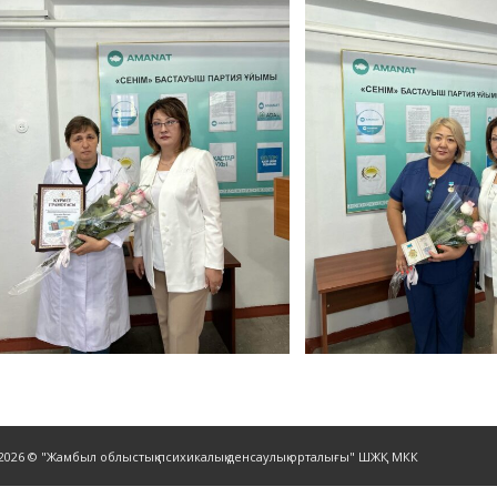
-2026 © "Жамбыл облыстық психикалық денсаулық орталығы" ШЖҚ МКК