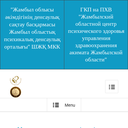
"Жамбыл облысы
ГКП на ПХВ
"Жамбылский
әкімдігінің денсаулық
областной центр
сақтау басқармасы
психического здоровья
Жамбыл облыстық
управления
психикалық денсаулық
здравоохранения
орталығы" ШЖҚ МКК
акимата Жамбылской
области"
Menu