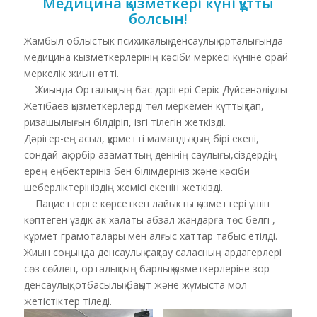
Медицина
қызметкері
күні
құтты
болсын
!
Жамбыл облыстык психикалық денсаулық орталығында
медицина кызметкерлерінің кәсіби меркесі күніне орай
меркелік жиын өтті.
Жиында Орталықтың бас дәрігері Серік Дүйсенәліұлы
Жетібаев қызметкерлерді төл меркемен кұттықтап,
ризашылығын білдіріп, ізгі тілегін жеткізді.
Дәрігер-ең асыл, құрметті мамандықтың бірі екені,
сондай-ақ әрбір азаматтың денінің саулығы,сіздердің
ерең еңбектерініз бен білімдерініз және кәсіби
шеберліктерініздің жемісі екенін жеткізді.
Пациеттерге көрсеткен лайыкты қызметтері үшін
көптеген үздік ак халаты абзал жандарға төс белгі ,
кұрмет грамоталары мен алғыс хаттар табыс етілді.
Жиын соңында денсаулық сақтау саласның ардагерлері
сөз сөйлеп, орталықтың барлық қызметкерлеріне зор
денсаулық, отбасылық бақыт және жұмыста мол
жетістіктер тіледі.