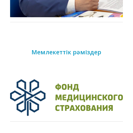
Мемлекеттік рәміздер