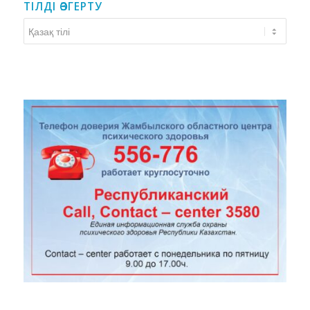
ТІЛДІ ӨЗГЕРТУ
Тілді
өзгерту