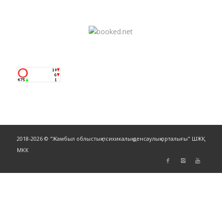
2018-2026 © "Жамбыл облыстық психикалық денсаулық орталығы" ШЖҚ
МКК