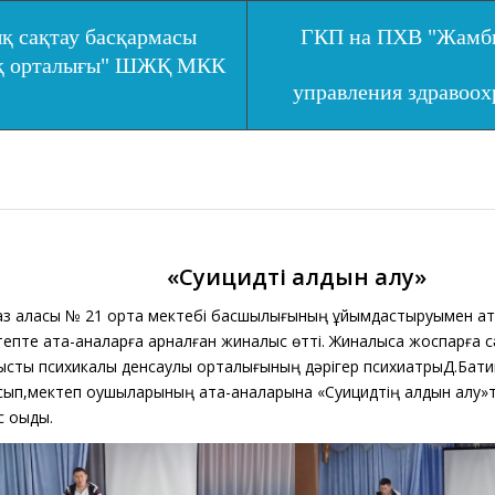
қ сақтау басқармасы
ГКП на ПХВ "Жамбы
ық орталығы" ШЖҚ МКК
управления здравоо
«Суицидтің алдын алу»
аз қаласы № 21 орта мектебі басшылығының ұйымдастыруымен ат
тепте ата-аналарға арналған жиналыс өтті. Жиналысқа жоспарға 
стық психикалық денсаулық орталығының дәрігер психиатрыД.Бат
ысып,мектеп оқушыларының ата-аналарына «Суицидтің алдын алу»
с оқыды.