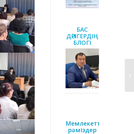
БАС
ДӘРІГЕРДІҢ
БЛОГІ
Мемлекеттік
рәміздер