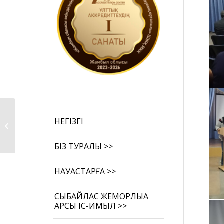
Дұрыс таңдау жасау
НЕГІЗГІ
ешқашан кеш
болмайды. ПБЗ...
БІЗ ТУРАЛЫ >>
НАУҚАСТАРҒА >>
СЫБАЙЛАС ЖЕМҚОРЛЫҚҚА
ҚАРСЫ ІС-ҚИМЫЛ >>