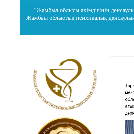
"Жамбыл облысы әкімдігінің денсаулы
Жамбыл облыстық психикалық денсаул
Тар
мек
облы
қат
дәрі