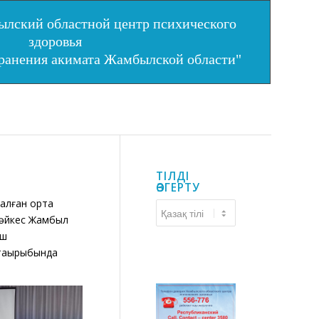
лский областной центр психического
здоровья
хранения акимата Жамбылской области"
ТІЛДІ
ӨЗГЕРТУ
алған орта
Тілді
сәйкес Жамбыл
өзгерту
иш
тақырыбында