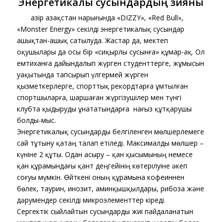
Энергетикалық сусындардың зияны
​ ​ ​ ​ ​ ​ ​ Қазір Қазақстан нарығында «DIZZY», «Red Bull»,
«Monster Energy» секілді энергетикалық сусындар
ашықтан-ашық сатылуда. Жастар да, мектеп
оқушылары да осы бір «сиқырлы сусынға» құмар-ақ. Ол
емтиханға дайындалып жүрген студенттерге, жұмысын
уақытында тапсырып үлгермей жүрген
қызметкерлерге, спорттық рекордтарға ұмтылған
спортшыларға, шаршаған жүргізушілер мен түнгі
клубта қыдыруды ұнататындарға ​ нағыз құтқарушы
болды-мыс.
Энергетикалық сусындарды белгіленген мөлшерлемеге
сай тұтыну қатаң талап етіледі. Максималды мөлшер –
күніне 2 құты. Одан асыру – қан қысымының немесе
қан құрамындағы қант деңгейінің көтерілуіне әкеп
соғуы мүмкін. Өйткені оның құрамына кофеиннен
бөлек, таурин, инозит, аминқышқылдары, рибоза және
дәрумендер секілді микроэлементтер кіреді.
Сергектік сыйлайтын сусындарды жиі пайдаланатын