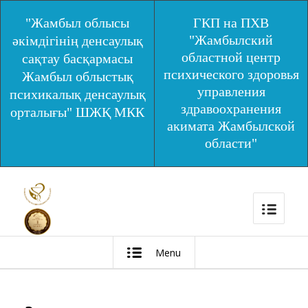
"Жамбыл облысы
ГКП на ПХВ
"Жамбылский
әкімдігінің денсаулық
областной центр
сақтау басқармасы
психического здоровья
Жамбыл облыстық
управления
психикалық денсаулық
здравоохранения
орталығы" ШЖҚ МКК
акимата Жамбылской
области"
Menu