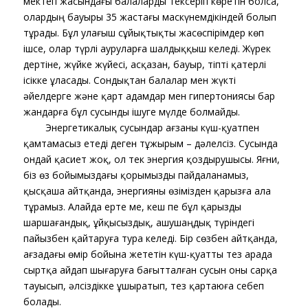
мектеп жасындағы балаларды тексеріп көретін болса,
олардың бауыры 35 жастағы маскүнемдікіндей болып
тұрады. Бұл улағыш сұйықтықты жасөспірімдер көп
ішсе, олар түрлі ауруларға шалдыққыш келеді. Жүрек
дертіне, жүйке жүйесі, асқазан, бауыр, тіпті қатерлі
ісікке ұласады. Сондықтан балалар мен жүкті
әйелдерге және қарт адамдар мен гипертониясы бар
жандарға бұл сусынды ішуге мүлде болмайды.
​ ​ ​ ​ ​ ​ ​ ​ Энергетикалық сусындар ағзаны күш-қуатпен
қамтамасыз етеді деген тұжырым – дәлелсіз. Сусында
ондай қасиет жоқ, ол тек энергия қоздырушысы. Яғни,
біз өз бойымыздағы қорымызды пайдаланамыз,
қысқаша айтқанда, энергияны өзімізден қарызға ала
тұрамыз. Алайда ерте ме, кеш пе бұл қарызды
шаршағандық, ұйқысыздық, ашушаңдық түріндегі
пайызбен қайтаруға тура келеді. Бір сөзбен айтқанда,
ағзадағы өмір бойына жететін күш-қуатты тез арада
сыртқа айдап шығаруға бағытталған сусын оны сарқа
тауысып, әлсіздікке ұшыратып, тез қартаюға себеп
болады.​