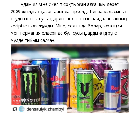
​ ​ ​ ​ ​ ​ ​ ​ Адам өліміне әкеліп соқтырған алғашқы дерегі
2009 жылдың қазан айында тіркелді. Пенза қаласының
студенті осы сусындарды шектен тыс пайдаланғанның
кесірінен көз жұмды. Міне, содан да болар, Франция
мен Германия елдерінде бұл сусындарды өндіруге
мүлде тыйым салған.