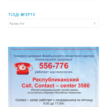
ТІЛДІ ӨЗГЕРТУ
Тілді
өзгерту