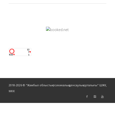
2018-2026 © "Жамбыл облыстық психикалық денсаулық орталығы" ШЖҚ
МКК