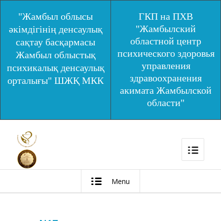
"Жамбыл облысы
ГКП на ПХВ
"Жамбылский
әкімдігінің денсаулық
областной центр
сақтау басқармасы
психического здоровья
Жамбыл облыстық
управления
психикалық денсаулық
здравоохранения
орталығы" ШЖҚ МКК
акимата Жамбылской
области"
Menu