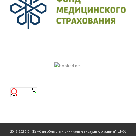
2018-2026 © "Жамбыл облыстық психикалық денсаулық орталығы" ШЖҚ