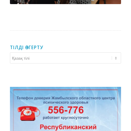
ТІЛДІ ӨЗГЕРТУ
Тілді
өзгерту