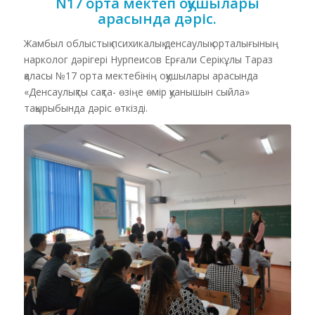
N17 орта мектеп оқушылары
арасында дәріс.
Жамбыл облыстық психикалық денсаулық орталығының
нарколог дәрігері Нурпеисов Ерғали Серікұлы Тараз
қаласы
№17 орта мектебінің
оқушылары арасында
«
Денсаулықты сақта- өзіңе өмір қуанышын сыйла
»
тақырыбында дәріс өткізді.