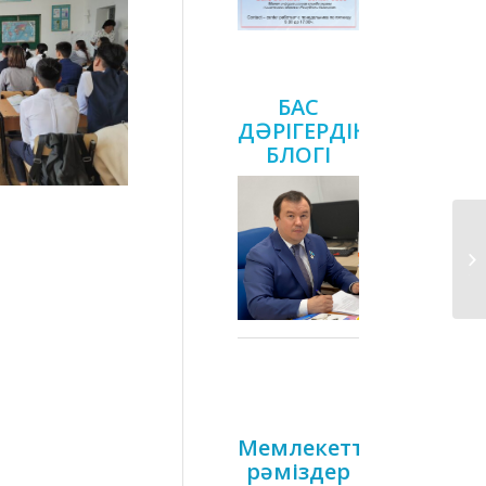
БАС
ДӘРІГЕРДІҢ
БЛОГІ
Ал
жә
Мемлекеттік
рәміздер