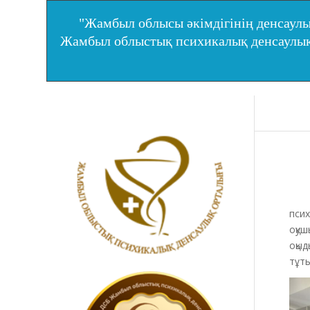
"Жамбыл облысы әкімдігінің денсаулы
Жамбыл облыстық психикалық денсаул
Жам
псих
оқуш
оқыд
тұт