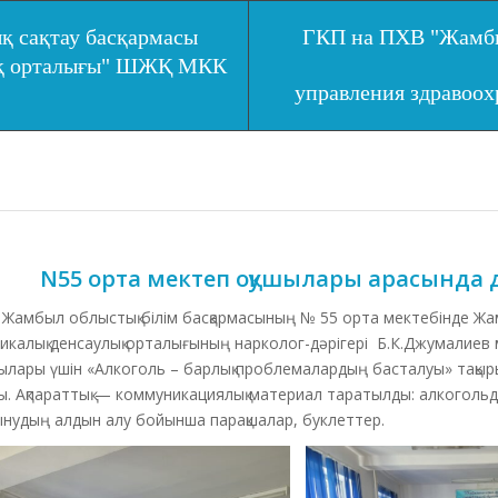
қ сақтау басқармасы
ГКП на ПХВ "Жамбы
ық орталығы" ШЖҚ МКК
управления здравоо
N55 орта мектеп оқушылары арасында д
был облыстық білім басқармасының № 55 орта мектебінде Жа
икалық денсаулық орталығының нарколог-дәрігері Б.К.Джумалиев
ылары үшін «Алкоголь – барлық проблемалардың басталуы» тақыр
ы. Ақпараттық — коммуникациялық материал таратылды: алкогольді
ынудың алдын алу бойынша парақшалар, буклеттер.