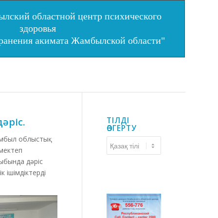
лский областной центр психического
здоровья
хранения акимата Жамбылской области"
әріс.
ТІЛДІ
ӨЗГЕРТУ
мбыл облыстық
Тілді
 мектеп
өзгерту
ыбында дәріс
к ішімдіктерді