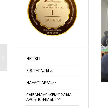
N41 мектеп-гимназия
оқушылары арасында
НЕГІЗГІ
дә�...
БІЗ ТУРАЛЫ >>
НАУҚАСТАРҒА >>
СЫБАЙЛАС ЖЕМҚОРЛЫҚҚА
ҚАРСЫ ІС-ҚИМЫЛ >>