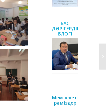
БАС
ДӘРІГЕРДІҢ
БЛОГІ
Мемлекеттік
рәміздер