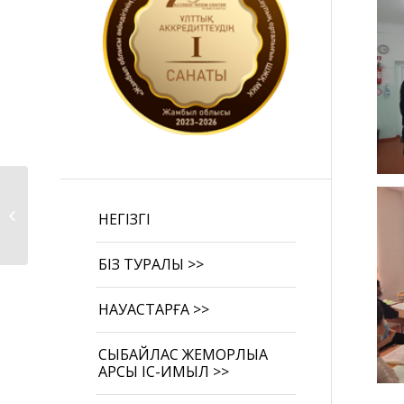
N53 мектеп-гимназия
оқушылары арасында
НЕГІЗГІ
дә�...
БІЗ ТУРАЛЫ >>
НАУҚАСТАРҒА >>
СЫБАЙЛАС ЖЕМҚОРЛЫҚҚА
ҚАРСЫ ІС-ҚИМЫЛ >>