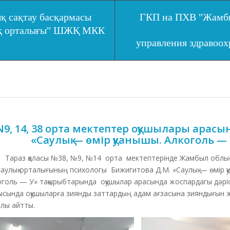
қ сақтау басқармасы
ГКП на ПХВ "Жамбы
ық орталығы" ШЖҚ МКК
управления здравоо
N9, 14, 38 орта мектептер оқушылары арасын
«Саулық — өмір қуанышы. Алкоголь — 
аз қаласы №38, №9, №14 орта мектептерінде Жамбыл облыст
аулық орталығының психологы Бижигитова Д.М. «Саулық — өмір қ
голь — У» тақырыбтарында оқушылар арасында жоспардагы дәріс ө
ысында оқушыларға зиянды заттардың адам ағзасына зияндығын 
лы айтты.