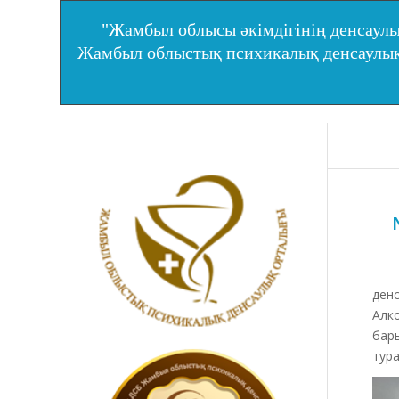
"Жамбыл облысы әкімдігінің денсаулы
Жамбыл облыстық психикалық денсаул
Тар
денс
Алко
бар
тура