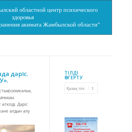
лский областной центр психического
здоровья
хранения акимата Жамбылской области"
да дәріс.
ТІЛДІ
ӨЗГЕРТУ
У».
Тілді
ық психикалық
өзгерту
уанышы.
ткізді. Дәріс
және алдын алу