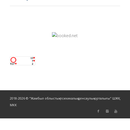
2018-2026 © "Жамбыл облыстық психикалық денсаулық орталығы" ШЖҚ
МКК