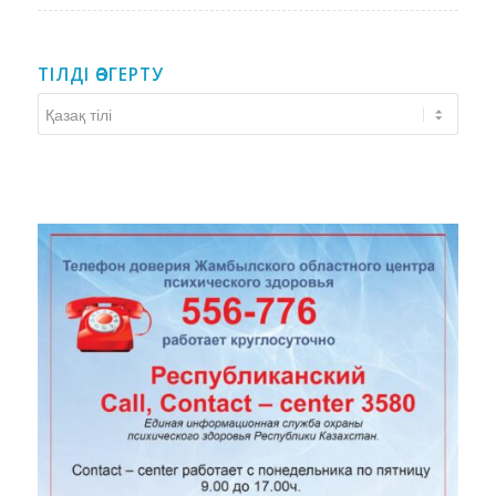
ТІЛДІ ӨЗГЕРТУ
Тілді
өзгерту