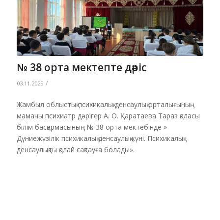
№ 38 орта мектепте дәріс
/
03.11.2025
Жамбыл облыстық психикалық денсаулық орталығының
маманы психиатр дәрігер А. О. Қаратаева Тараз қаласы
білім басқармасының № 38 орта мектебінде »
Дүниежүзілік психикалық денсаулық күні. Психикалық
денсаулықты қалай сақтауға болады».