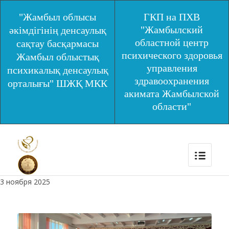
"Жамбыл облысы
ГКП на ПХВ
"Жамбылский
әкімдігінің денсаулық
областной центр
сақтау басқармасы
психического здоровья
Жамбыл облыстық
управления
психикалық денсаулық
здравоохранения
орталығы" ШЖҚ МКК
акимата Жамбылской
области"
3 ноября 2025