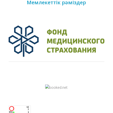
Мемлекеттік рәміздер