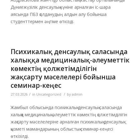
Дүниежүзілік денсаулық күніне арналған іс-шара
аясында ПБЗ қолданудың алдын алу бойынша
студенттермен әңгіме өткізді.
Психикалық денсаулық саласында
халыққа медициналық-әлеуметтік
көмектің қолжетімділігін
жақсарту мәселелері бойынша
семинар-кеңес
/
/
27.03.2026
in
Uncategorized
by
admin
Жамбыл облысында психикалық денсаулық саласында
халыққа медициналық-әлеуметтік көмектің қолжетімділігін
жақсарту мәселелеріне арналған психикалық денсаулық
қызметі мамандарының облыстық семинар-кеңесі
өткізілді.