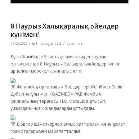
8 Наурыз Халықаралық әйелдер
күнімен!
/
/
06.03.2026
in
Uncategorized
by
admin
Бүгін Жамбыл облыстық психикалық денсаулық
орталығында 8 Наурыз – Халықаралық әйелдер күніне
арналған мерекелік жиналыс өтті!
Жиналысқа орталықтың бас дәрігері Жетібаев Серік
Дүйсенәліұлы мен «QAZMED» РҚБ Жамбыл
филиалының төрағасы Н.О.Махашов қатысып,
ұжымдағы нәзік жандыларды құттықтады.
Бірқатар қызметкерлер алғыс хаттармен және құрмет
грамоталарымен марапатталды!