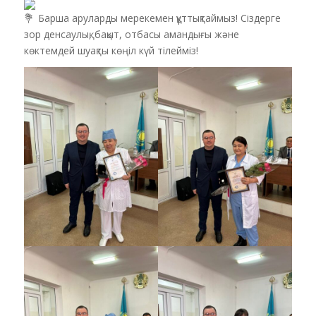
Барша аруларды мерекемен құттықтаймыз! Сіздерге
зор денсаулық, бақыт, отбасы амандығы және
көктемдей шуақты көңіл күй тілейміз!