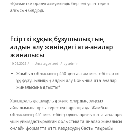
«Қызметке оралуға»мүмкіндік бергені үшін терең
алғысын білдірді.
Есірткі құқық бұзушылықтың
алдын алу жөніндегі ата-аналар
жиналысы
/
/
10.06.2026
in
Uncategorized
by
admin
Жамбыл облысының 450-ден астам мектебі есірткі
құқық бұзушылықтың алдын алу бойынша ата-аналар
жиналысына қатысты*
Халықаралық нашақорлыққа және олардың заңсыз
айналымына қарсы күрес күні қарсаңында Жамбыл
облысының 451 мектебінің оқушыларының ата-аналары
үшін ұйымдастырылған облыстық ата-аналар жиналысы
онлайн форматта өтті. Кездесудің басты тақырыбы