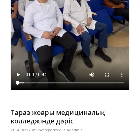
Тараз жоғары медициналық
колледжінде дәріс
/
/
21.04.2026
in
Uncategorized
by
admin