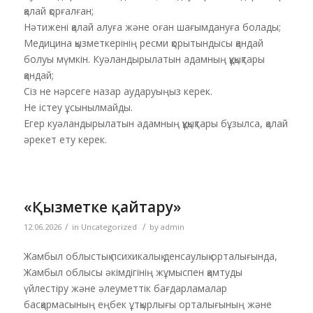
қалай қорғалған;
Нәтижені қалай алуға және оған шағымдануға болады;
Медицина қызметкерінің ресми қорытындысы қандай
болуы мүмкін. Куәландырылатын адамның құқықтары
қандай;
Сіз не нәрсеге назар аударуыңыз керек.
Не істеу ұсынылмайды.
Егер куәландырылатын адамның құқықтары бұзылса, қалай
әрекет ету керек.
«Қызметке қайтару»
/
/
12.06.2026
in
Uncategorized
by
admin
Жамбыл облыстық психикалық денсаулық орталығында,
Жамбыл облысы әкімдігінің жұмыспен қамтуды
үйлестіру және әлеуметтік бағдарламалар
басқармасының еңбек ұтқырлығы орталығының және