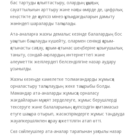
бас тартуды қалыптастыру, олардың құқықтық
сауаттылығын арттыру және нақты өмірде де, цифрлық
кеңістікте де қауіпсіз мінез-құлық дағдыларын дамыту
жөніндегі шараларды талқылады.
Ата-аналарға жазғы демалыс кезінде балалардың бос
уақытын бақылауды күшейту, олармен сенімді қарым-
қатынасты сақтау, қарым-қатынас шеңберіне қызығушылық
таныту, сондай-ақ олардың интернеттегі және
әлеуметтік желілердегі белсенділігіне назар аудару
ұсынылды.
Жазғы кезеңде кәмелетке толмағандарды жұмысқа
орналастыру талқылаудың жеке тақырыбы болды.
Мамандар ата-аналарды жұмысқа орналасу
жағдайларын мұқият зерделеуге, жұмыс берушілерді
тексеруге және балаларының қауіпсіздігін қамтамасыз
етуге шақыра отырып, жасөспірімдерге жұмыс таңдауда
жауапкершілікпен қарау қажеттілігін атап өтті.
Сөз сөйлеушілер ата-аналар тарапынан уақтылы назар