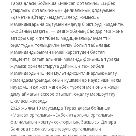
Тараз қаласы бойынша «Мансап орталығы» «Еңбек
ұтқырлығы орталығының» филиалының қолдауымен
«қызметке қайтару!»емделушілерді жұмысшы
мамандықтарына оқытумен емдеуді біріктіруді көздейтін.
«Жобаның мақсаты, — деді жобаның бас дәрігері және
авторы Серік Жетібаев,-медициналық-әлеуметтік
оңалтудың толық циклін енгізу болып табылады:
мамандандырылған көмек көрсетуден бастап
пациентті сатып алынған мамандық бойынша тұрақты
жұмысқа орналастыруға дейін». Ең тәжірибелі
мамандардың ішінен мультидисциплинарлық оңалту
командасы құрылды, оның күшімен әр науқас үшін нақты
науқас үшін қол жетімді еңбек түрлері мен оның жақын
даму аймағын ескере отырып, оңалту маршруттау
шкаласы жасалды.
2026 жылғы 10 маусымда Тараз қаласы бойынша
«Мансап орталығы» «Еңбек ұтқырлығы орталығы»
филиалының «оқыту» секторының басшысы Динара
Баянова психикалық денсаулық орталығының
дәрігерлерімен және пациенттерімен «дөңгелек үстел»