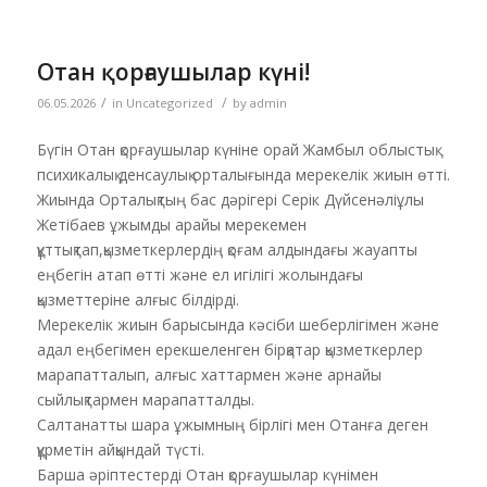
Отан қорғаушылар күні!
/
/
06.05.2026
in
Uncategorized
by
admin
Бүгін Отан қорғаушылар күніне орай Жамбыл облыстық
психикалық денсаулық орталығында мерекелік жиын өтті.
Жиында Орталықтың бас дәрігері Серік Дүйсенәліұлы
Жетібаев ұжымды арайы мерекемен
құттықтап,қызметкерлердің қоғам алдындағы жауапты
еңбегін атап өтті және ел игілігі жолындағы
қызметтеріне алғыс білдірді.
Мерекелік жиын барысында кәсіби шеберлігімен және
адал еңбегімен ерекшеленген бірқатар қызметкерлер
марапатталып, алғыс хаттармен және арнайы
сыйлықтармен марапатталды.
Салтанатты шара ұжымның бірлігі мен Отанға деген
құрметін айқындай түсті.
Барша әріптестерді Отан қорғаушылар күнімен