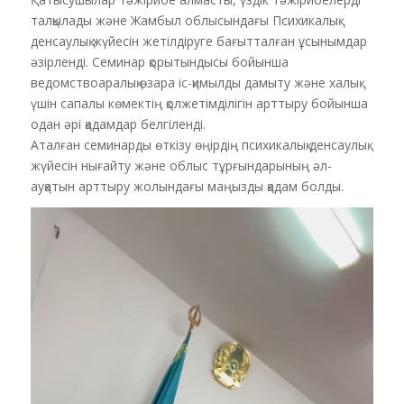
талқылады және Жамбыл облысындағы Психикалық
денсаулық жүйесін жетілдіруге бағытталған ұсынымдар
әзірленді. Семинар қорытындысы бойынша
ведомствоаралық өзара іс-қимылды дамыту және халық
үшін сапалы көмектің қолжетімділігін арттыру бойынша
одан әрі қадамдар белгіленді.
Аталған семинарды өткізу өңірдің психикалық денсаулық
жүйесін нығайту және облыс тұрғындарының әл-
ауқатын арттыру жолындағы маңызды қадам болды.