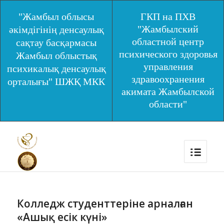
"Жамбыл облысы
ГКП на ПХВ
"Жамбылский
әкімдігінің денсаулық
областной центр
сақтау басқармасы
психического здоровья
Жамбыл облыстық
управления
психикалық денсаулық
здравоохранения
орталығы" ШЖҚ МКК
акимата Жамбылской
области"
Колледж студенттеріне арналған
«Ашық есік күні»