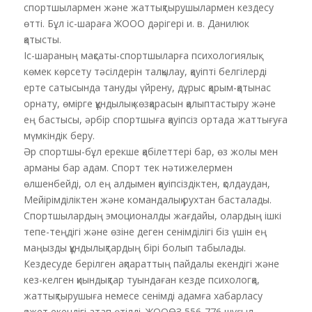
спортшылармен және жаттықтырушылармен кездесу
өтті. Бұл іс-шараға ЖООО дәрігері и. в. Данилюк
қатысты.
Іс-шараның мақсаты-спортшыларға психологиялық
көмек көрсету тәсілдерін талқылау, қауіпті белгілерді
ерте сатысында тануды үйрену, дұрыс қарым-қатынас
орнату, өмірге құндылық көзқарасын қалыптастыру және
ең бастысы, әрбір спортшыға қауіпсіз ортада жаттығуға
мүмкіндік беру.
Әр спортшы-бұл ерекше қабілеттері бар, өз жолы мен
арманы бар адам. Спорт тек нәтижелермен
өлшенбейді, ол ең алдымен қауіпсіздіктен, қолдаудан,
Мейірімділіктен және командалық рухтан басталады.
Спортшылардың эмоционалды жағдайы, олардың ішкі
тепе-теңдігі және өзіне деген сенімділігі біз үшін ең
маңызды құндылықтардың бірі болып табылады.
Кездесуде берілген ақпараттың пайдалы екендігі және
кез-келген қиындықтар туындаған кезде психологқа,
жаттықтырушыға немесе сенімді адамға хабарласу
қажет екендігі атап өтілді. ЖООӨЗ 556-776 шұғыл