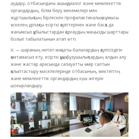
аудару, отбасындағы ашық диалог және мемлекеттік
органдардың, білім беру мекемелері мен
жұртшылықтың бірлескен профилактикалық жұмысы
өскелең ұрпақты есірткі қауіптерінен және басқа да
жағымсыз құбылыстардан қорғаудың маңызды шарттары
болып табылатынын атап өтті.
Іс — шараның негізгі мақсаты-балалардың қауіпсіздігін
қамтамасыз ету, есірткі құқық бұзушылықтардың алдын алу
және жастар арасында салауатты өмір салтын
қалыптастыру мәселелерінде отбасының, мектептің
және мемлекеттік органдардың күш-жігерін
шоғырландыру.