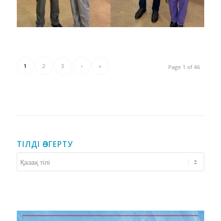
1
2
3
›
»
Page 1 of 46
ТІЛДІ ӨЗГЕРТУ
Тілді
өзгерту