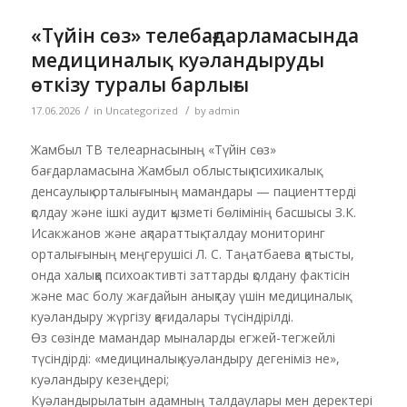
«Түйін сөз» телебағдарламасында
медициналық куәландыруды
өткізу туралы барлығы
/
/
17.06.2026
in
Uncategorized
by
admin
Жамбыл ТВ телеарнасының «Түйін сөз»
бағдарламасына Жамбыл облыстық психикалық
денсаулық орталығының мамандары — пациенттерді
қолдау және ішкі аудит қызметі бөлімінің басшысы З.К.
Исакжанов және ақпараттық-талдау мониторинг
орталығының меңгерушісі Л. С. Таңатбаева қатысты,
онда халыққа психоактивті заттарды қолдану фактісін
және мас болу жағдайын анықтау үшін медициналық
куәландыру жүргізу қағидалары түсіндірілді.
Өз сөзінде мамандар мыналарды егжей-тегжейлі
түсіндірді: «медициналық куәландыру дегеніміз не»,
куәландыру кезеңдері;
Куәландырылатын адамның талдаулары мен деректері