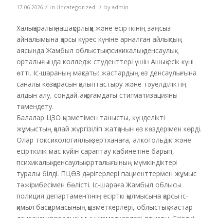
/
/
17.06.2026
in
Uncategorized
by
admin
Халықаралық нашақорлыққа және есірткінің заңсыз
айналымына қарсы күрес күніне арналған айлықтың
аясында Жамбыл облыстық психикалық денсаулық
орталығында колледж студенттері үшін Ашық есік күні
өтті. Іс-шараның мақсаты: жастардың өз денсаулығына
саналы көзқарасын қалыптастыру және тәуелділіктің
алдын алу, сондай-ақ қоғамдағы стигматизацияны
төмендету.
Балалар ЦЗО қызметімен танысты, күнделікті
жұмыстың қалай жүргізіліп жатқанын өз көздерімен көрді.
Олар токсикологиялық зертханаға, алкогольдік және
есірткілік мас күйін сараптау кабинетіне барып,
психикалық денсаулық орталығының мүмкіндіктері
туралы білді. ПЦӨЗ дәрігерлері пациенттермен жұмыс
тәжірибесімен бөлісті. Іс-шараға Жамбыл облысы
полиция департаментінің есірткі қылмысына қарсы іс-
қимыл басқармасының қызметкерлері, облыстық жастар