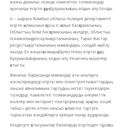
жазғы демалыс кезінде кәмелетке толмағандар
арасында есірткі құқық бұзушылықтың алдын алу болды.
Іс – шараға Жамбыл облысы полиция департаменті
есірткі қылмысына қарсы іс-қимыл басқармасының,
Облыстың білім басқармасының өкілдері, облыстық
психикалық денсаулық орталығының, Тараз Жастар
ресурстық орталығының мамандары, сондай-ақ «Елу
жылда-Ел жаңа»қоғамдық бірлестігінің есірткі құқық
бұзушылықтарының алдын алу Кеңесінің мүшелері
қатысты.
Жиналыс барысында мамандар ата-аналарға
жасөспірімдерді есірткі мен психотроптық заттардың
заңсыз айналымына тартудың негізгі тәуекелдерін
түсіндірді. Кәмелетке толмағандарды әлеуметтік
желілер мен интернет-платформалар арқылы «оңай
табыс» деген атпен заңсыз қызметке тартуға
тырысатын жағдайларға ерекше назар аударылды.
Кездесуге қатысушылар балаларда есірткіден тұрақты