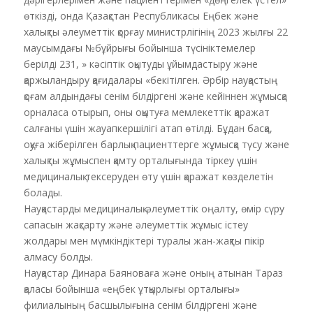
өткізді, онда Қазақстан Республикасы Еңбек және
халықты әлеуметтік қорғау министрлігінің 2023 жылғы 22
маусымдағы №бұйрығы бойынша түсініктемелер
берілді 231, » кәсіптік оқытуды ұйымдастыру және
қаржыландыру қағидалары «бекітілген. Әрбір науқастың
қоғам алдындағы сенім білдіргені және кейіннен жұмысқа
орналаса отырып, оны оқытуға мемлекеттік қаражат
салғаны үшін жауапкершілігі атап өтілді. Бұдан басқа,
оқуға жіберілген барлық пациенттерге жұмысқа түсу және
халықты жұмыспен қамту орталығында тіркеу үшін
медициналық тексеруден өту үшін қаражат көзделетін
болады.
Науқастарды медициналық-әлеуметтік оңалту, өмір сүру
сапасын жақсарту және әлеуметтік жұмыс істеу
жолдары мен мүмкіндіктері туралы жан-жақты пікір
алмасу болды.
Науқастар Динара Баяноваға және оның атынан Тараз
қаласы бойынша «еңбек ұтқырлығы орталығы»
филиалының басшылығына сенім білдіргені және