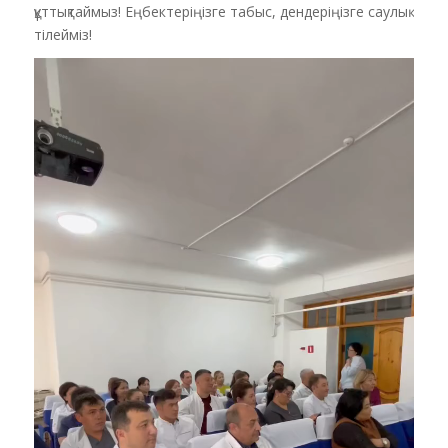
құттықтаймыз! Еңбектеріңізге табыс, дендеріңізге саулық
тілейміз!