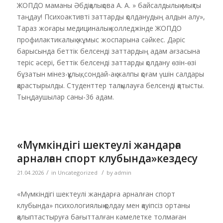
ЖОПДО маманы Әбдіқалықова А. А. » байсалдылық-мықты
таңдау! Психоактивті заттарды қолданудың алдын алу»,
Тараз жоғары медициналық колледжінде ЖОПДО
профилактикалық жұмыс жоспарына сәйкес. Дәріс
барысында беттік белсенді заттардың адам ағзасына
теріс әсері, беттік белсенді заттарды қолдану өзін-өзі
бұзатын мінез-құлық, сондай-ақ жалпы қоғам үшін салдары
қарастырылды. Студенттер талқылауға белсенді қатысты.
Тыңдаушылар саны-36 адам.
«Мүмкіндігі шектеулі жандарға
арналған спорт клубында»кездесу
/
/
21.04.2026
in
Uncategorized
by
admin
«Мүмкіндігі шектеулі жандарға арналған спорт
клубында» психологиялық қолдау мен қауіпсіз ортаны
қалыптастыруға бағытталған кәмелетке толмаған