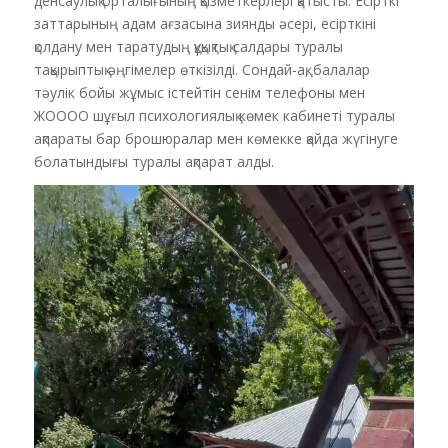
денсаулық орталығының қызметкерлері қатысты. Есірткі
заттарының адам ағзасына зиянды әсері, есірткіні
қолдану мен таратудың құқықтық салдары туралы
тақырыптық әңгімелер өткізілді. Сондай-ақ, балалар
тәулік бойы жұмыс істейтін сенім телефоны мен
ЖОООО шұғыл психологиялық көмек кабинеті туралы
ақпараты бар брошюралар мен көмекке қайда жүгінуге
болатындығы туралы ақпарат алды.