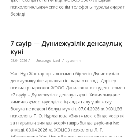
психологиялық көмекке сенім телефоны туралы ақпарат
берілді
7 сәуір — Дүниежүзілік денсаулық
күні
/
/
08.04.2026
in
Uncategorized
by
admin
Жан-Нұр Жастар орталығымен бірлесіп Дүниежүзілік
денсаулық күніне арналған іс-шара өткізілді. Дәрігер
психиатр нарколог ЖООО Данилюк и. в.студенттермен
«7 сәуір – Дүниежүзілік денсаулық күні. Химиялық және
химиялық емес тәуелділіктің алдын алу үшін » сау
болуға не кедергі болуы мүмкін. 07.04.2026 ж. ЖОЦӨЗ
психологы Т. О. Нұржанова «Зият» мектебінде «есірткі
заттарының зиянды әсері»тақырыбында дәріс-әңгіме
өткізді. 08.04.2026 ж. ЖОЦӨЗ психологы Л. Т.
Абдрасилова Жан-Нұр облыстық жастар орталығында