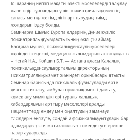
Іс-шараның негізгі мақсаты өзекті мәселелерді талқылау
және өңір тұрғындары үшін психиатриялық көмектің
сапасы мен қолжетімділігін арттырудың тиімді
жолдарын іздеу болды.
Семинарға Шығыс Еуропа елдерінің Дүниежүзілік
психиатриялық қауымдастығының өкілі (10 аймақ),
Басқарма мүшесі, психикалық денсаулық мәселелері
жөніндегі кеңесші, медицина ғылымдарының кандидаты
– Негай Н.А., Койшин Б.Т. — Астана қаласы Қалалық
психикалық денсаулық орталығы директорының
Психиатриялық Қызмет жөніндегі орынбасары қатысты.
Семинар барысында психикалық бұзылуларды ерте
диагностикалау, амбулаториялық көмекті дамыту,
көмек алу мүмкіндіктері туралы халықтың
хабардарлығын арттыру мәселелері қаралды.
Пациенттерді емдеу мен оңалтудың заманауи
тәсілдерін енгізуге, сондай-ақ психикалық ауытқулары бар
адамдардың стигматизациясын төмендетуге ерекше
назар аударылды.
Қатысушылар тәжірибе алмасты, үздік тәжірибелерді