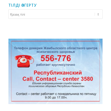
ТІЛДІ ӨЗГЕРТУ
Тілді
өзгерту