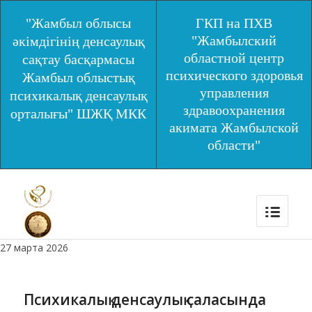
"Жамбыл облысы
ГКП на ПХВ
"Жамбылский
әкімдігінің денсаулық
областной центр
сақтау басқармасы
психического здоровья
Жамбыл облыстық
управления
психикалық денсаулық
здравоохранения
орталығы" ШЖҚ МКК
акимата Жамбылской
области"
27 марта 2026
Психикалық денсаулық саласында