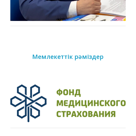
Мемлекеттік рәміздер