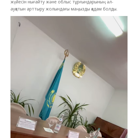
жүйесін нығайту және облыс тұрғындарының әл-
ауқатын арттыру жолындағы маңызды қадам болды.