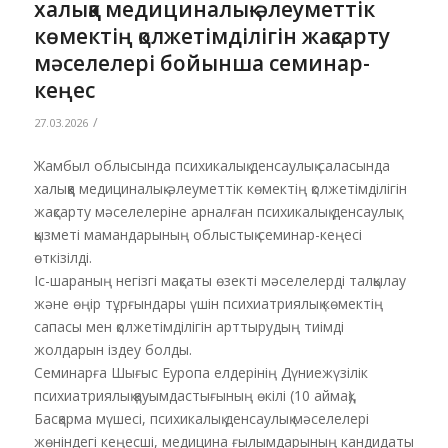
халыққа медициналық-әлеуметтік
көмектің қолжетімділігін жақсарту
мәселелері бойынша семинар-
кеңес
/
27.03.2026
Жамбыл облысында психикалық денсаулық саласында
халыққа медициналық-әлеуметтік көмектің қолжетімділігін
жақсарту мәселелеріне арналған психикалық денсаулық
қызметі мамандарының облыстық семинар-кеңесі
өткізілді.
Іс-шараның негізгі мақсаты өзекті мәселелерді талқылау
және өңір тұрғындары үшін психиатриялық көмектің
сапасы мен қолжетімділігін арттырудың тиімді
жолдарын іздеу болды.
Семинарға Шығыс Еуропа елдерінің Дүниежүзілік
психиатриялық қауымдастығының өкілі (10 аймақ),
Басқарма мүшесі, психикалық денсаулық мәселелері
жөніндегі кеңесші, медицина ғылымдарының кандидаты