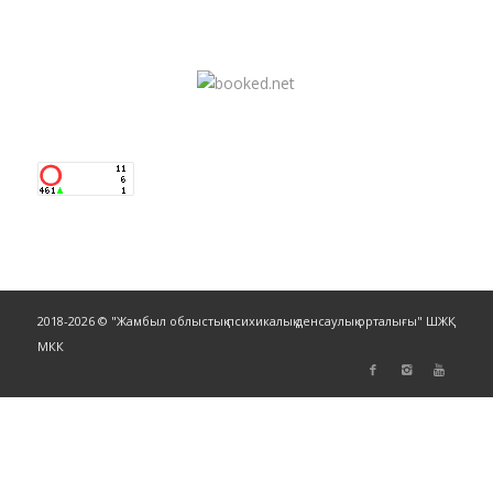
2018-2026 © "Жамбыл облыстық психикалық денсаулық орталығы" ШЖҚ
МКК