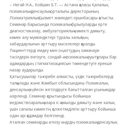
– Негай Н.А., Койшин Б.Т. — Астана қаласы Қалалық
психикалық денсаулық орталығы директорының
Психиатриялық Қызмет жөніндегі орынбасары қатысты.
Семинар барысында психикалық бұзылуларды ерте
диагностикалау, амбулаториялық көмекті дамыту,
көмек алу мүмкіндіктері туралы халықтың
хабардарлығын арттыру мәселелері қаралды.
Пациенттерді емдеу мен оңалтудың заманауи
тәсілдерін енгізуге, сондай-ақ психикалық ауытқулары бар
адамдардың стигматизациясын төмендетуге ерекше
назар аударылды.
Қатысушылар тәжірибе алмасты, үздік тәжірибелерді
талқылады және Жамбыл облысындағы Психикалық
денсаулық жүйесін жетілдіруге бағытталған ұсынымдар
әзірленді. Семинар қорытындысы бойынша
ведомствоаралық өзара іс-қимылды дамыту және халық
үшін сапалы көмектің қолжетімділігін арттыру бойынша
одан әрі қадамдар белгіленді.
Аталған семинарды өткізу өңірдің психикалық денсаулық