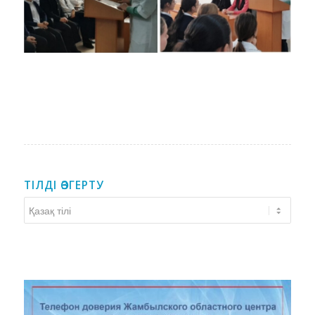
ТІЛДІ ӨЗГЕРТУ
Тілді
өзгерту