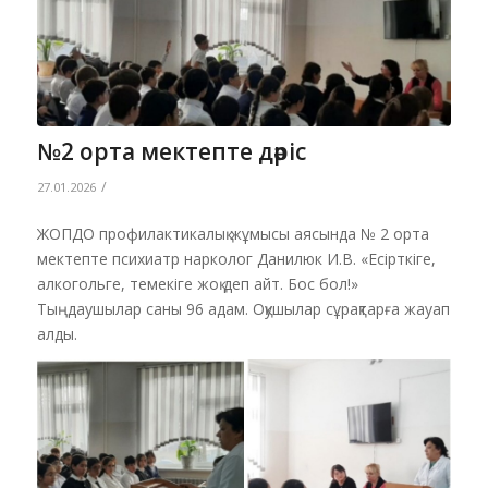
№2 орта мектепте дәріс
/
27.01.2026
ЖОПДО профилактикалық жұмысы аясында № 2 орта
мектепте психиатр нарколог Данилюк И.В. «Есірткіге,
алкогольге, темекіге жоқ деп айт. Бос бол!»
Тыңдаушылар саны 96 адам. Оқушылар сұрақтарға жауап
алды.